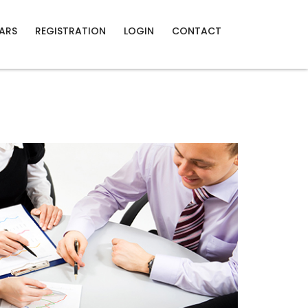
34903
tamilnadureddynalasangam@gmail.com
ARS
REGISTRATION
LOGIN
CONTACT